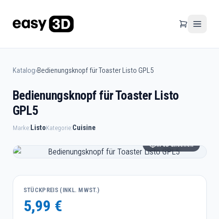
Katalog
›
Bedienungsknopf für Toaster Listo GPL5
Bedienungsknopf für Toaster Listo
GPL5
Listo
Cuisine
Marke:
Kategorie:
In 3D ansehen
STÜCKPREIS (INKL. MWST.)
5,99 €