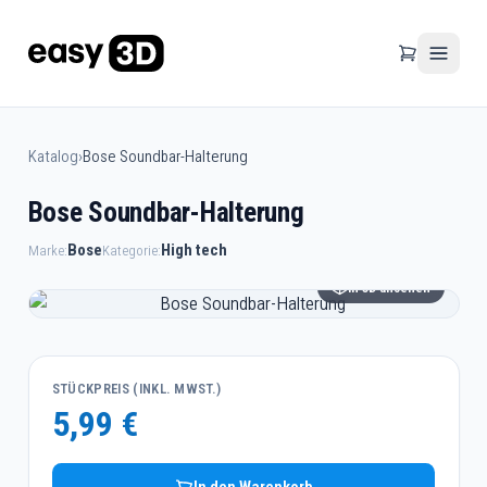
Katalog
›
Bose Soundbar-Halterung
Bose Soundbar-Halterung
Bose
High tech
Marke:
Kategorie:
In 3D ansehen
STÜCKPREIS (INKL. MWST.)
5,99 €