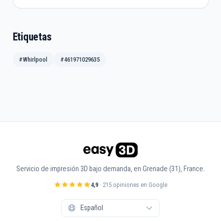
Etiquetas
#Whirlpool
#461971029635
Servicio de impresión 3D bajo demanda, en Grenade (31), France.
4,9
· 215 opiniones en Google