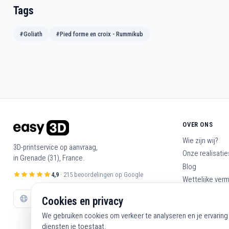
Tags
#Goliath
#Pied forme en croix - Rummikub
OVER ONS
Wie zijn wij?
3D-printservice op aanvraag,
Onze realisatie
in Grenade (31), France.
Blog
4,9
· 215 beoordelingen op Google
Wettelijke ver
Algemene voo
Cookies en privacy
Neem contact 
We gebruiken cookies om verkeer te analyseren en je ervaring 
diensten je toestaat.