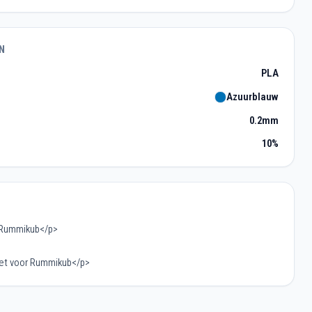
N
PLA
Azuurblauw
0.2mm
10%
- Rummikub</p>
oet voor Rummikub</p>