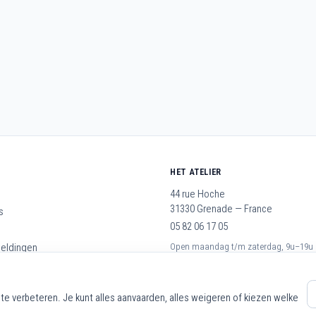
HET ATELIER
44 rue Hoche
31330 Grenade — France
s
05 82 06 17 05
meldingen
Open maandag t/m zaterdag, 9u–19u
rwaarden
op
te verbeteren. Je kunt alles aanvaarden, alles weigeren of kiezen welke