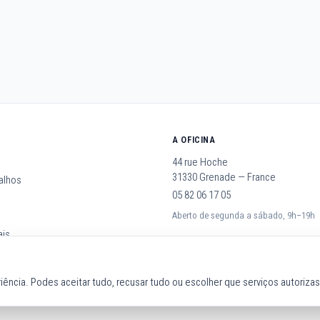
A OFICINA
44 rue Hoche
31330 Grenade — France
alhos
05 82 06 17 05
Aberto de segunda a sábado, 9h–19h
ais
iência. Podes aceitar tudo, recusar tudo ou escolher que serviços autorizas