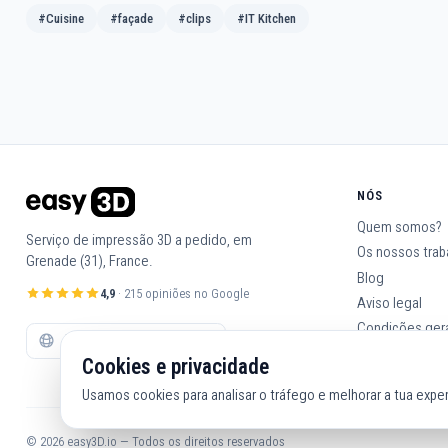
#Cuisine
#façade
#clips
#IT Kitchen
NÓS
Quem somos?
Serviço de impressão 3D a pedido, em
Os nossos trab
Grenade (31), France.
Blog
4,9
· 215 opiniões no Google
Aviso legal
Condições ger
Contacta-nos
Cookies e privacidade
Usamos cookies para analisar o tráfego e melhorar a tua exper
© 2026 easy3D.io — Todos os direitos reservados