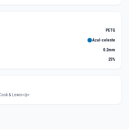
PETG
Azul-celeste
0.2mm
25%
 Cook & Lewis</p>