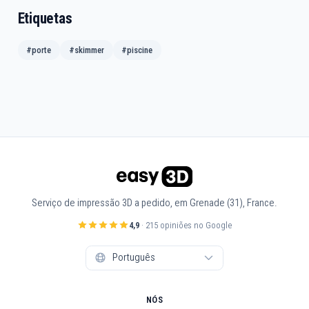
Etiquetas
#porte
#skimmer
#piscine
Serviço de impressão 3D a pedido, em Grenade (31), France.
4,9
· 215 opiniões no Google
NÓS