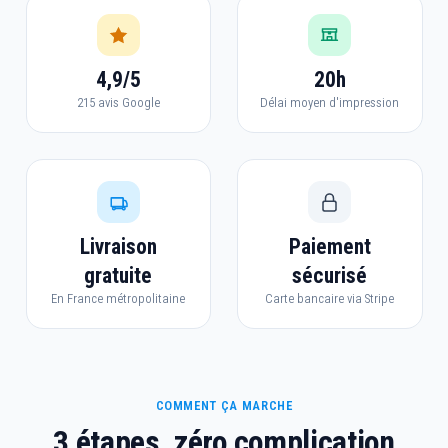
4,9/5
20h
215 avis Google
Délai moyen d'impression
Livraison
Paiement
gratuite
sécurisé
En France métropolitaine
Carte bancaire via Stripe
COMMENT ÇA MARCHE
3 étapes, zéro complication