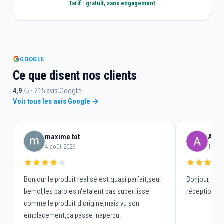
Tarif : gratuit, sans engagement
GOOGLE
Ce que disent nos clients
4,9
/5 · 215 avis Google
Voir tous les avis Google →
maxime tot
Alain
4 août 2026
14 jui
Bonjour le produit realisé est quasi parfait,seul
Bonjour, envo
bemol,les paroies n'etaient pas super lisse
réceptionnée
comme le produit d'origine,mais vu son
emplacement,ça passe inaperçu.