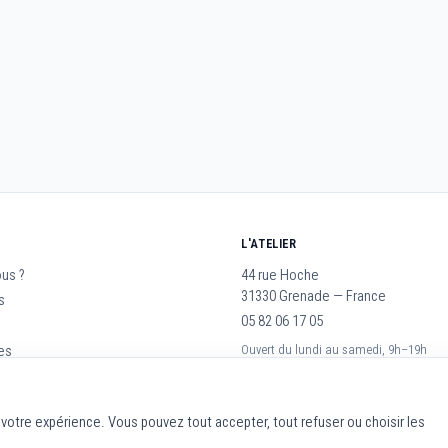
L'ATELIER
us ?
44 rue Hoche
31330 Grenade — France
s
05 82 06 17 05
es
Ouvert du lundi au samedi, 9h–19h
r
r votre expérience. Vous pouvez tout accepter, tout refuser ou choisir les