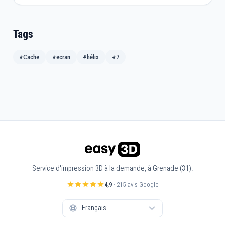
Tags
#Cache
#ecran
#hélix
#7
Service d'impression 3D à la demande, à Grenade (31).
4,9
· 215 avis Google