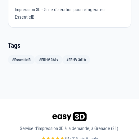
Impression 3D - Grille d'aération pour réfrigérateur
EssentielB
Tags
#EssentielB
#ERHV 361v
#ERHV 361b
Service d'impression 3D à la demande, à Grenade (31).
4,9
· 215 avis Google