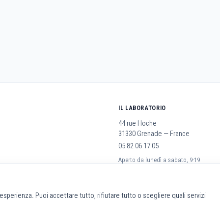
IL LABORATORIO
44 rue Hoche
31330 Grenade — France
05 82 06 17 05
Aperto da lunedì a sabato, 9-19
rali
a esperienza. Puoi accettare tutto, rifiutare tutto o scegliere quali servizi