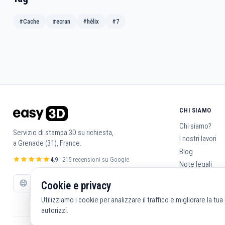
#Cache
#ecran
#hélix
#7
CHI SIAMO
Chi siamo?
Servizio di stampa 3D su richiesta,
I nostri lavori
a Grenade (31), France.
Blog
4,9
· 215 recensioni su Google
Note legali
Condizioni gene
Cookie e privacy
Contattaci
Utilizziamo i cookie per analizzare il traffico e migliorare la tu
autorizzi.