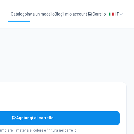
Catalogo
Invia un modello
Blog
Il mio account
Carrello
IT
Aggiungi al carrello
ambiare il materiale, colore e finitura nel carrello.