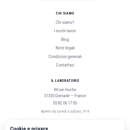
CHI SIAMO
Chi siamo?
I nostri lavori
Blog
Note legali
Condizioni generali
Contattaci
IL LABORATORIO
44 rue Hoche
31330 Grenade — France
05 82 06 17 05
Aperto da lunedì a sabato, 9-19
SEGUICI
Cookie e privacy