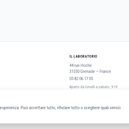
IL LABORATORIO
44 rue Hoche
31330 Grenade — France
05 82 06 17 05
Aperto da lunedì a sabato, 9-19
rali
a esperienza. Puoi accettare tutto, rifiutare tutto o scegliere quali servizi