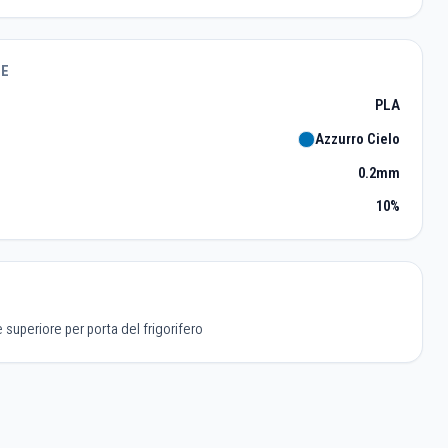
TE
PLA
Azzurro Cielo
0.2mm
10%
 superiore per porta del frigorifero