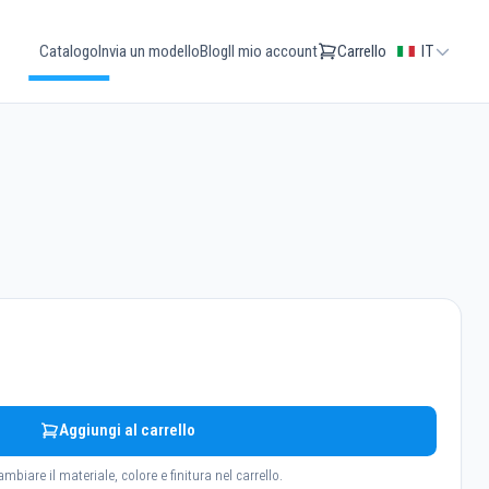
Catalogo
Invia un modello
Blog
Il mio account
Carrello
IT
Aggiungi al carrello
ambiare il materiale, colore e finitura nel carrello.