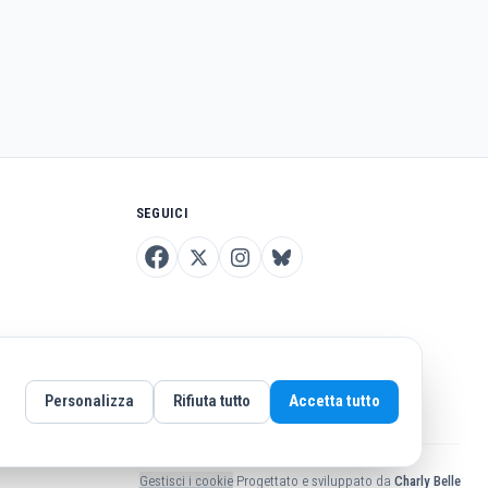
SEGUICI
Personalizza
Rifiuta tutto
Accetta tutto
Gestisci i cookie
·
Progettato e sviluppato da
Charly Belle