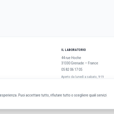
IL LABORATORIO
44 rue Hoche
31330 Grenade — France
05 82 06 17 05
Aperto da lunedì a sabato, 9-19
rali
a esperienza. Puoi accettare tutto, rifiutare tutto o scegliere quali servizi