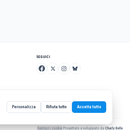
SEGUICI
Personalizza
Rifiuta tutto
Accetta tutto
Gestisci i cookie
·
Progettato e sviluppato da
Charly Belle