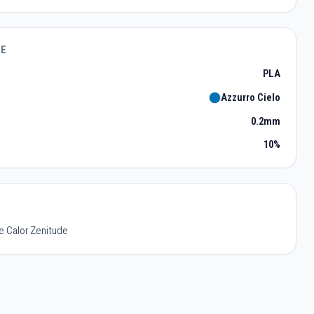
TE
PLA
Azzurro Cielo
0.2mm
10%
re Calor Zenitude