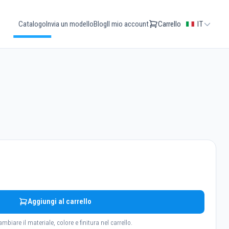
Catalogo
Invia un modello
Blog
Il mio account
Carrello
IT
Aggiungi al carrello
ambiare il materiale, colore e finitura nel carrello.