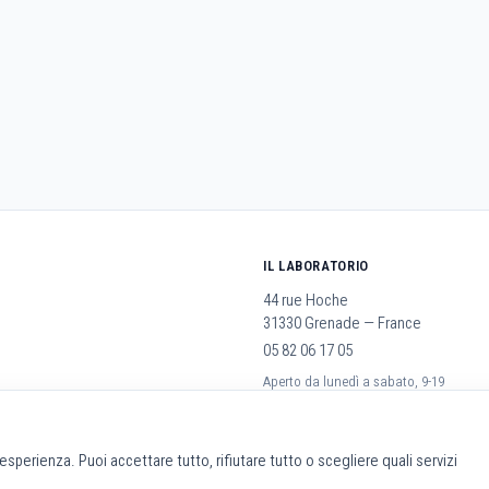
IL LABORATORIO
44 rue Hoche
31330 Grenade — France
05 82 06 17 05
Aperto da lunedì a sabato, 9-19
rali
a esperienza. Puoi accettare tutto, rifiutare tutto o scegliere quali servizi