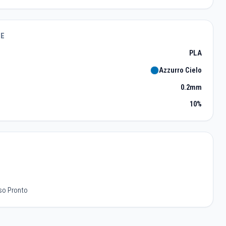
TE
PLA
Azzurro Cielo
0.2mm
10%
so Pronto