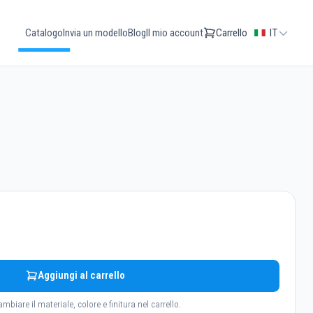
Catalogo
Invia un modello
Blog
Il mio account
Carrello
IT
Aggiungi al carrello
ambiare il materiale, colore e finitura nel carrello.