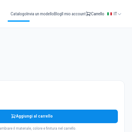
Catalogo
Invia un modello
Blog
Il mio account
Carrello
IT
Aggiungi al carrello
ambiare il materiale, colore e finitura nel carrello.