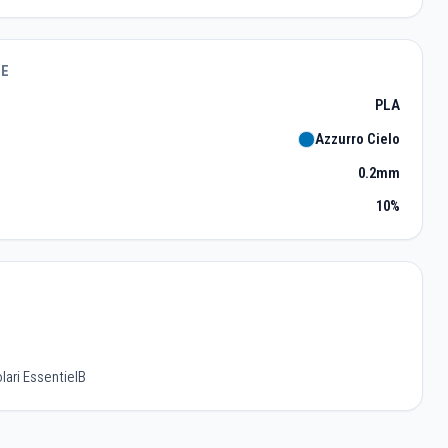
TE
PLA
Azzurro Cielo
0.2mm
10%
lari EssentielB