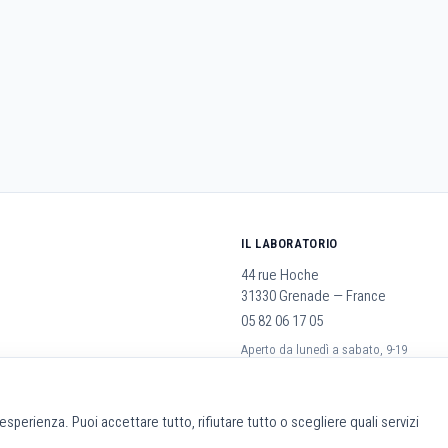
IL LABORATORIO
44 rue Hoche
31330 Grenade — France
05 82 06 17 05
Aperto da lunedì a sabato, 9-19
rali
a esperienza. Puoi accettare tutto, rifiutare tutto o scegliere quali servizi