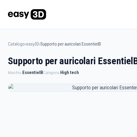
Catalogo
›
easy3D
›
Supporto per auricolari EssentielB
Supporto per auricolari Essentiel
EssentielB
High tech
Marchio:
Categoria: