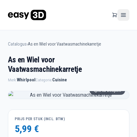
Catalogus
›
As en Wiel voor Vaatwasmachinekarretje
As en Wiel voor
Vaatwasmachinekarretje
Whirlpool
Cuisine
Merk:
Categorie:
In 3D bekijken
PRIJS PER STUK (INCL. BTW)
5,99 €