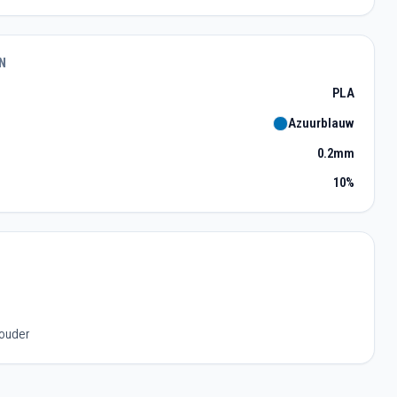
N
PLA
Azuurblauw
0.2mm
10%
houder