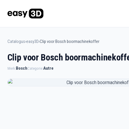
Catalogus
›
easy3D
›
Clip voor Bosch boormachinekoffer
Clip voor Bosch boormachinekoff
Bosch
Autre
Merk:
Categorie: