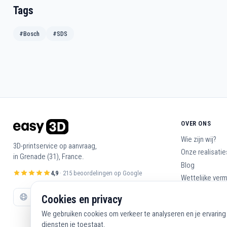
Tags
#Bosch
#SDS
OVER ONS
Wie zijn wij?
3D-printservice op aanvraag,
Onze realisatie
in Grenade (31), France.
Blog
4,9
· 215 beoordelingen op Google
Wettelijke ver
Algemene voo
Cookies en privacy
Neem contact 
We gebruiken cookies om verkeer te analyseren en je ervaring 
diensten je toestaat.