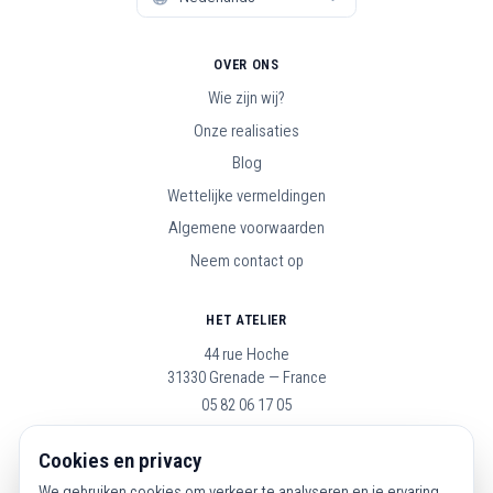
OVER ONS
Wie zijn wij?
Onze realisaties
Blog
Wettelijke vermeldingen
Algemene voorwaarden
Neem contact op
HET ATELIER
44 rue Hoche
31330 Grenade — France
05 82 06 17 05
Open maandag t/m zaterdag, 9u–19u
Cookies en privacy
We gebruiken cookies om verkeer te analyseren en je ervaring
VOLG ONS