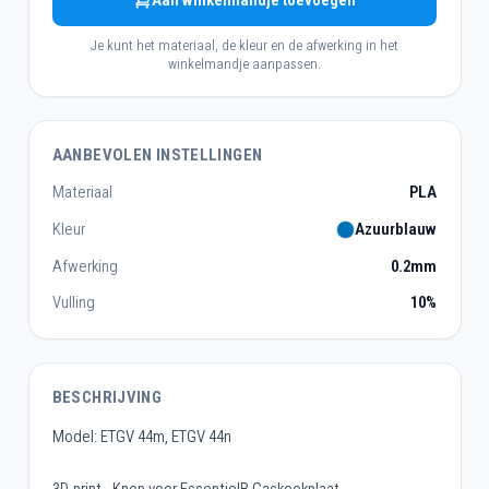
Aan winkelmandje toevoegen
Je kunt het materiaal, de kleur en de afwerking in het
winkelmandje aanpassen.
AANBEVOLEN INSTELLINGEN
Materiaal
PLA
Kleur
Azuurblauw
Afwerking
0.2mm
Vulling
10%
BESCHRIJVING
Model: ETGV 44m, ETGV 44n
3D-print - Knop voor EssentielB Gaskookplaat