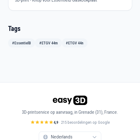
Tags
#EssentielB
#ETGV 44m
#ETGV 44n
3D-printservice op aanvraag, in Grenade (31), France.
4,9
· 215 beoordelingen op Google