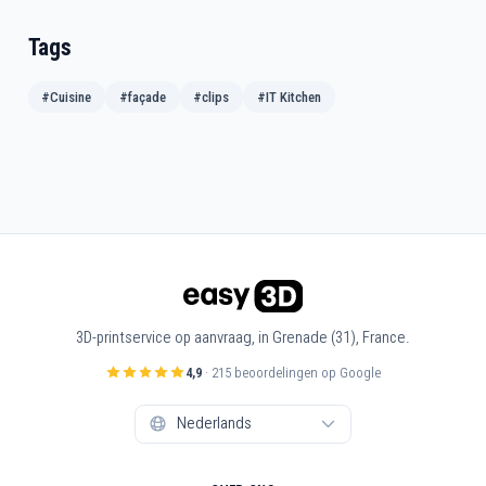
Tags
#Cuisine
#façade
#clips
#IT Kitchen
3D-printservice op aanvraag, in Grenade (31), France.
4,9
· 215 beoordelingen op Google