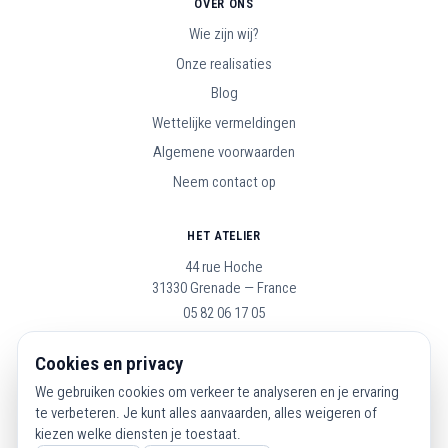
OVER ONS
Wie zijn wij?
Onze realisaties
Blog
Wettelijke vermeldingen
Algemene voorwaarden
Neem contact op
HET ATELIER
44 rue Hoche
31330 Grenade — France
05 82 06 17 05
Open maandag t/m zaterdag, 9u–19u
Cookies en privacy
We gebruiken cookies om verkeer te analyseren en je ervaring
VOLG ONS
te verbeteren. Je kunt alles aanvaarden, alles weigeren of
kiezen welke diensten je toestaat.