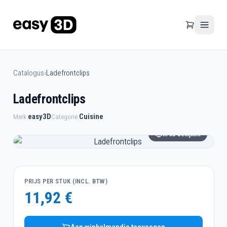
Catalogus
›
Ladefrontclips
Ladefrontclips
easy3D
Cuisine
Merk:
Categorie:
In 3D bekijken
PRIJS PER STUK (INCL. BTW)
11,92 €