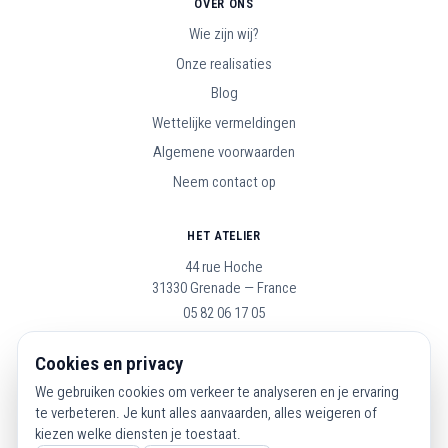
OVER ONS
Wie zijn wij?
Onze realisaties
Blog
Wettelijke vermeldingen
Algemene voorwaarden
Neem contact op
HET ATELIER
44 rue Hoche
31330 Grenade — France
05 82 06 17 05
Open maandag t/m zaterdag, 9u–19u
Cookies en privacy
We gebruiken cookies om verkeer te analyseren en je ervaring
VOLG ONS
te verbeteren. Je kunt alles aanvaarden, alles weigeren of
kiezen welke diensten je toestaat.