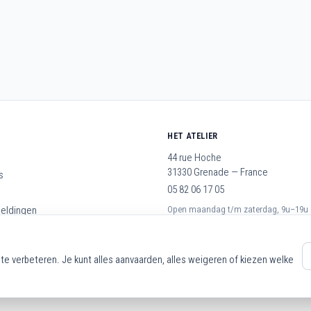
HET ATELIER
44 rue Hoche
31330 Grenade — France
s
05 82 06 17 05
meldingen
Open maandag t/m zaterdag, 9u–19u
rwaarden
op
te verbeteren. Je kunt alles aanvaarden, alles weigeren of kiezen welke