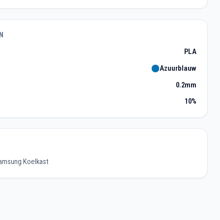
N
PLA
Azuurblauw
0.2mm
10%
 Samsung Koelkast