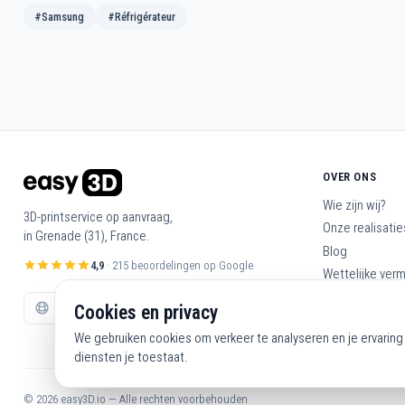
#Samsung
#Réfrigérateur
OVER ONS
Wie zijn wij?
3D-printservice op aanvraag,
Onze realisatie
in Grenade (31), France.
Blog
4,9
· 215 beoordelingen op Google
Wettelijke ver
Algemene voo
Cookies en privacy
Neem contact 
We gebruiken cookies om verkeer te analyseren en je ervaring 
diensten je toestaat.
© 2026 easy3D.io — Alle rechten voorbehouden