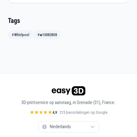
Tags
#Whirlpool
#w10082838
3D-printservice op aanvraag, in Grenade (31), France.
4,9
· 215 beoordelingen op Google