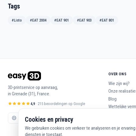
Tags
#Listo
#EAT 2004
#EAT 901
#EAT 903
#EAT 801
OVER ONS
Wie zijn wij?
3D-printservice op aanvraag,
Onze realisatie
in Grenade (31), France.
Blog
4,9
· 215 beoordelingen op Google
Wettelijke ver
Algemene voo
Cookies en privacy
Neem contact 
We gebruiken cookies om verkeer te analyseren en je ervaring 
diensten je toestaat.