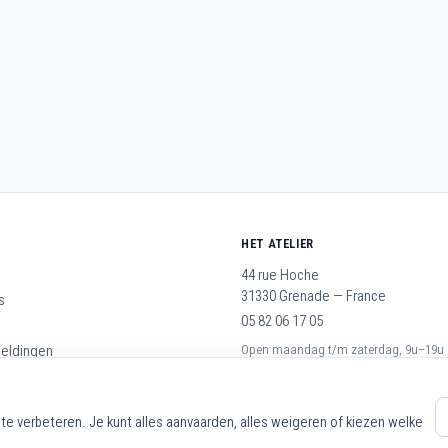
HET ATELIER
44 rue Hoche
31330 Grenade — France
s
05 82 06 17 05
meldingen
Open maandag t/m zaterdag, 9u–19u
rwaarden
op
te verbeteren. Je kunt alles aanvaarden, alles weigeren of kiezen welke