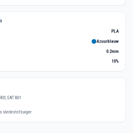
N
PLA
Azuurblauw
0.2mm
10%
903, EAT 801
to sledestofzuiger