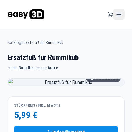
Katalog
›
Ersatzfuß für Rummikub
Ersatzfuß für Rummikub
Goliath
Autre
Marke:
Kategorie:
In 3D ansehen
STÜCKPREIS (INKL. MWST.)
5,99 €