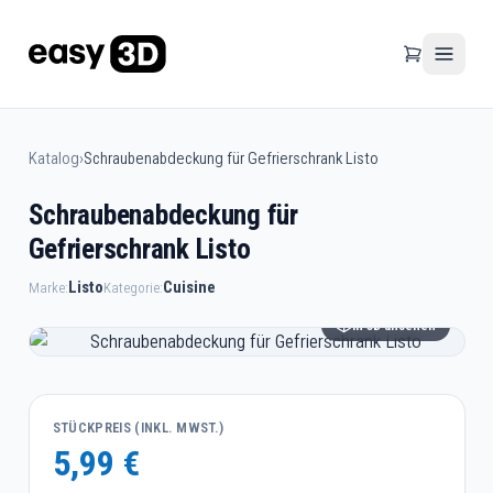
Katalog
›
Schraubenabdeckung für Gefrierschrank Listo
Schraubenabdeckung für
Gefrierschrank Listo
Listo
Cuisine
Marke:
Kategorie:
In 3D ansehen
STÜCKPREIS (INKL. MWST.)
5,99 €