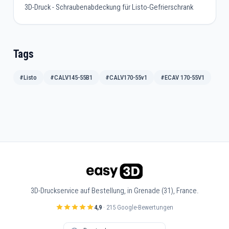
3D-Druck - Schraubenabdeckung für Listo-Gefrierschrank
Tags
#Listo
#CALV145-55B1
#CALV170-55v1
#ECAV 170-55V1
3D-Druckservice auf Bestellung, in Grenade (31), France.
4,9
· 215 Google-Bewertungen