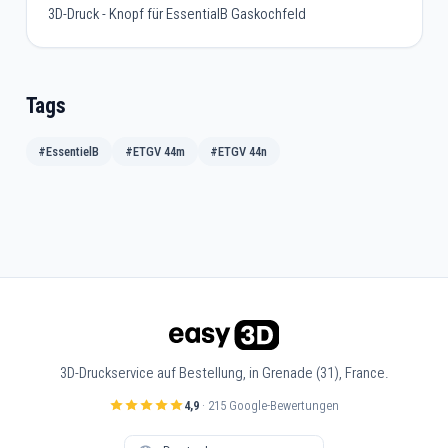
3D-Druck - Knopf für EssentialB Gaskochfeld
Tags
#EssentielB
#ETGV 44m
#ETGV 44n
3D-Druckservice auf Bestellung, in Grenade (31), France.
4,9
· 215 Google-Bewertungen