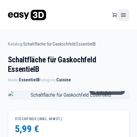
Katalog
›
Schaltfläche für Gaskochfeld EssentielB
Schaltfläche für Gaskochfeld
EssentielB
EssentielB
Cuisine
Marke:
Kategorie:
In 3D ansehen
STÜCKPREIS (INKL. MWST.)
5,99 €