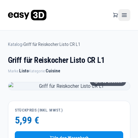
Katalog
›
Griff für Reiskocher Listo CR L1
Griff für Reiskocher Listo CR L1
Listo
Cuisine
Marke:
Kategorie:
In 3D ansehen
STÜCKPREIS (INKL. MWST.)
5,99 €