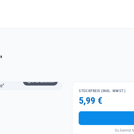
"
In 3D ansehen
STÜCKPREIS (INKL. MWST.)
5,99 €
Du kannst M