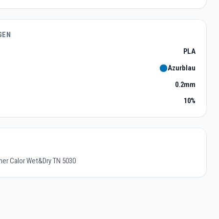
GEN
PLA
Azurblau
0.2mm
10%
her Calor Wet&Dry TN 5030