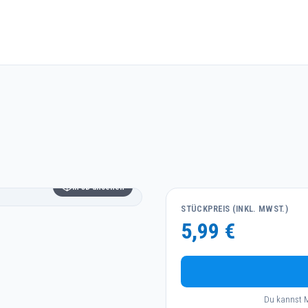
In 3D ansehen
STÜCKPREIS (INKL. MWST.)
5,99 €
Du kannst M