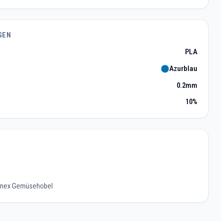
GEN
PLA
Azurblau
0.2mm
10%
ulinex Gemüsehobel