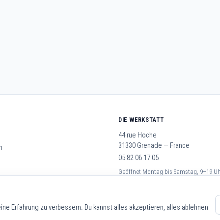
DIE WERKSTATT
44 rue Hoche
31330 Grenade — France
n
05 82 06 17 05
Geöffnet Montag bis Samstag, 9–19 U
schäftsbedingungen
ne Erfahrung zu verbessern. Du kannst alles akzeptieren, alles ablehnen