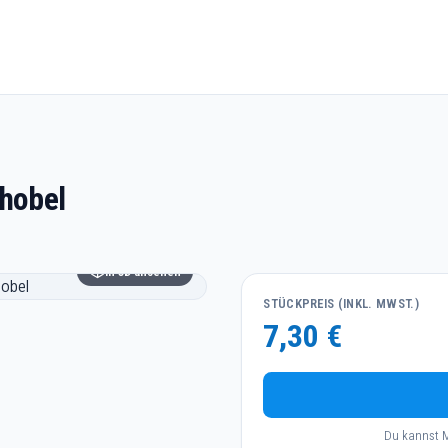
hobel
In 3D ansehen
STÜCKPREIS (INKL. MWST.)
7,30 €
Du kannst M