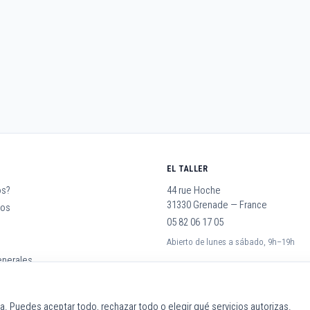
EL TALLER
os?
44 rue Hoche
31330 Grenade — France
jos
05 82 06 17 05
Abierto de lunes a sábado, 9h–19h
enerales
ia. Puedes aceptar todo, rechazar todo o elegir qué servicios autorizas.