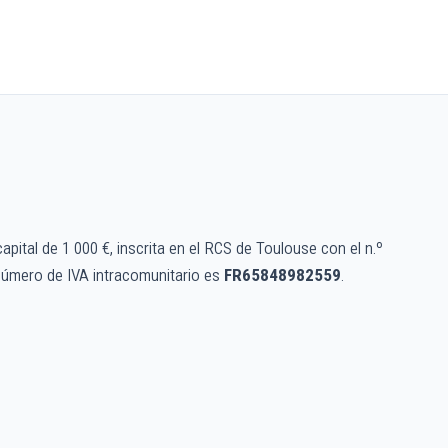
pital de 1 000 €, inscrita en el RCS de Toulouse con el n.º
número de IVA intracomunitario es
FR65848982559
.