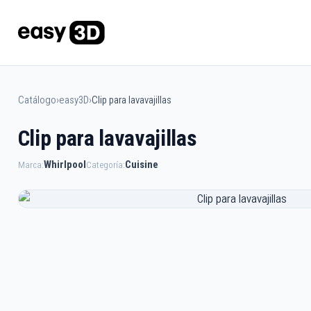
Catálogo
›
easy3D
›
Clip para lavavajillas
Clip para lavavajillas
Whirlpool
Cuisine
Marca:
Categoría: