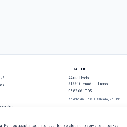
EL TALLER
os?
44 rue Hoche
31330 Grenade — France
jos
05 82 06 17 05
Abierto de lunes a sábado, 9h–19h
enerales
ia. Puedes aceptar todo, rechazar todo o elegir qué servicios autorizas.