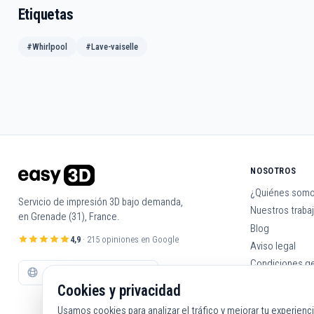
Etiquetas
#Whirlpool
#Lave-vaiselle
NOSOTROS
¿Quiénes som
Servicio de impresión 3D bajo demanda,
Nuestros traba
en Grenade (31), France.
Blog
4,9
· 215 opiniones en Google
Aviso legal
Condiciones g
Contáctanos
Cookies y privacidad
Usamos cookies para analizar el tráfico y mejorar tu experienc