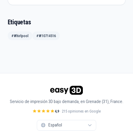
Etiquetas
#Whirlpool
#W10714516
Servicio de impresión 3D bajo demanda, en Grenade (31), France.
4,9
· 215 opiniones en Google