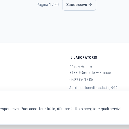
Pagina
1
/ 20
Successivo →
IL LABORATORIO
44 rue Hoche
31330 Grenade — France
05 82 06 17 05
Aperto da lunedì a sabato, 9-19
rali
a esperienza. Puoi accettare tutto, rifiutare tutto o scegliere quali servizi