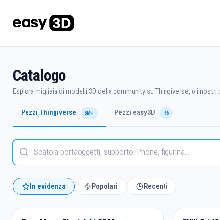
Catalogo
Esplora migliaia di modelli 3D della community su Thingiverse, o i nostri p
Pezzi Thingiverse
Pezzi easy3D
5M+
96
In evidenza
Popolari
Recenti