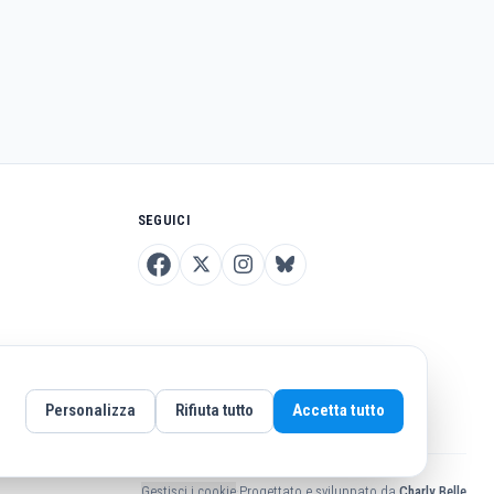
SEGUICI
Personalizza
Rifiuta tutto
Accetta tutto
Gestisci i cookie
·
Progettato e sviluppato da
Charly Belle