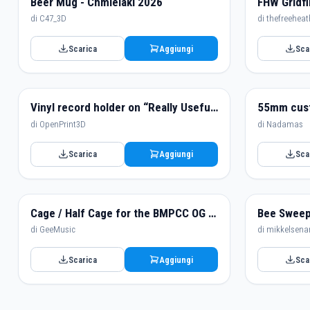
Beer Mug - Chmielaki 2026
di C47_3D
di thefreehea
Scarica
Aggiungi
Sca
Vinyl record holder on “Really Usefull Box” 35 liter crates.
di OpenPrint3D
di Nadamas
Scarica
Aggiungi
Sca
Cage / Half Cage for the BMPCC OG Blackmagich Pocket Ciname Camera
Bee Swee
di GeeMusic
di mikkelsena
Scarica
Aggiungi
Sca