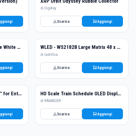
Version)
XRP Orbit Odyssey Rubble Collector
di DigiKey
ggiungi
Scarica
Aggiungi
Regal: Official Legend of the White Dragon Collectible Popcorn Container
WLED - WS2182B Large Matrix 48 x 32 pixels
di laetithia
ggiungi
Scarica
Aggiungi
Case and floppy/Gotek "hat" for Enterprise 64/128 EXDOS compact interface.
HO Scale Train Schedule OLED Display – ESP32 (Code Included)
di RAMADIER
ggiungi
Scarica
Aggiungi