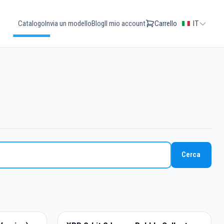
Catalogo
Invia un modello
Blog
Il mio account
Carrello
IT
Cerca