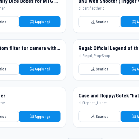
FHW Gridfinity Dice Boxes for MTG & RPG Dice
BND Web Shooter (Trigger 
then
di certifiedthwip
rica
Aggiungi
Scarica
A
55mm custom filter for camera with fast replace
di Regal_Prop-Shop
rica
Aggiungi
Scarica
A
per
rne
di Stephen_Usher
rica
Aggiungi
Scarica
A