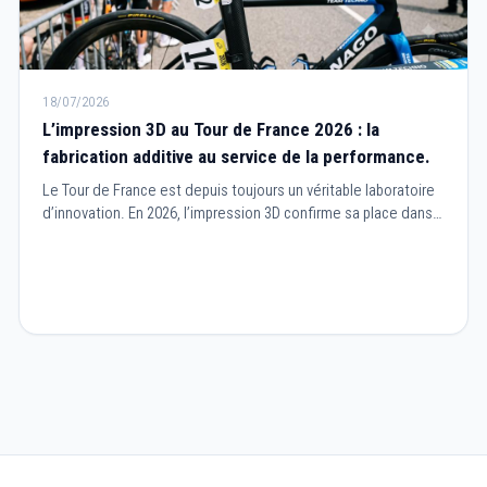
18/07/2026
L’impression 3D au Tour de France 2026 : la
fabrication additive au service de la performance.
Le Tour de France est depuis toujours un véritable laboratoire
d’innovation. En 2026, l’impression 3D confirme sa place dans
le cyclisme professionnel en devenant un outil essentiel pour
concevoir des équipements plus performants, plus légers et
parfaitement adaptés aux besoins des coureurs.