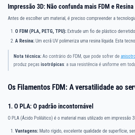
Impressão 3D: Não confunda mais FDM e Resina
Antes de escolher um material, é preciso compreender a tecnologia
O FDM (PLA, PETG, TPU):
Extrude um fio de plástico derretid
A Resina:
Um ecrã UV polimeriza uma resina líquida. Esta tecno
Nota técnica:
Ao contrário do FDM, que pode sofrer de
anisotr
produz peças
isotrópicas
: a sua resistência é uniforme em to
Os Filamentos FDM: A versatilidade ao ser
1. O PLA: O padrão incontornável
O PLA (Ácido Polilático) é o material mais utilizado em impressão 3
Vantagens:
Muito rígido, excelente qualidade de superfície, s