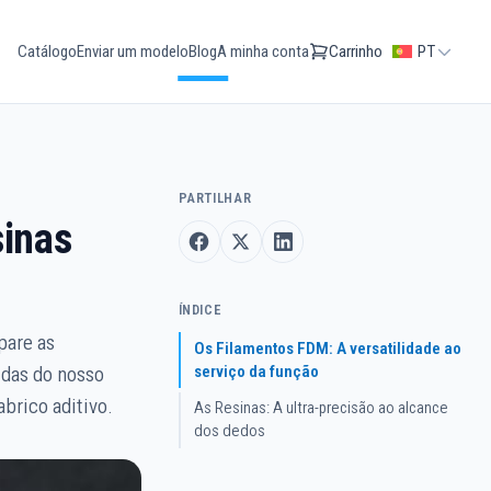
Catálogo
Enviar um modelo
Blog
A minha conta
Carrinho
PT
PARTILHAR
sinas
ÍNDICE
pare as
Os Filamentos FDM: A versatilidade ao
serviço da função
idas do nosso
brico aditivo.
As Resinas: A ultra-precisão ao alcance
dos dedos