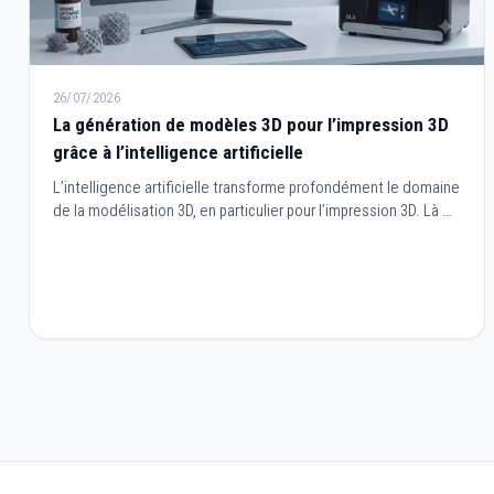
26/07/2026
La génération de modèles 3D pour l’impression 3D
grâce à l’intelligence artificielle
L’intelligence artificielle transforme profondément le domaine
de la modélisation 3D, en particulier pour l’impression 3D. Là où
la création de modèles nécessitait autrefois des
compétences techniques avancées et de longues heures de
travail, l’IA permet aujourd’hui de générer, optimiser et adapter
des objets en quelques clics.