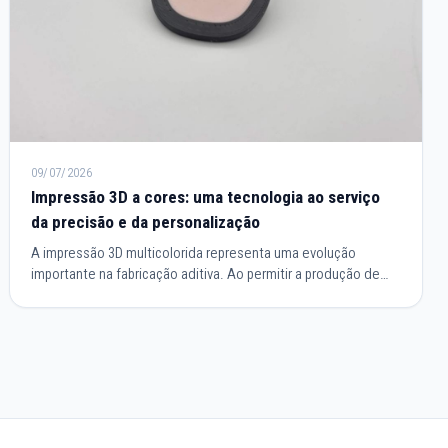
09/07/2026
Impressão 3D a cores: uma tecnologia ao serviço
da precisão e da personalização
A impressão 3D multicolorida representa uma evolução
importante na fabricação aditiva. Ao permitir a produção de
peças que integram várias cores durante o mesmo ciclo de
impressão, simplifica os processos de fabricação e melhora o
resultado final. Esta tecnologia responde tanto às
necessidades de prototipagem industrial como às de design,
arquitetura ou fabricação de objetos personalizados.