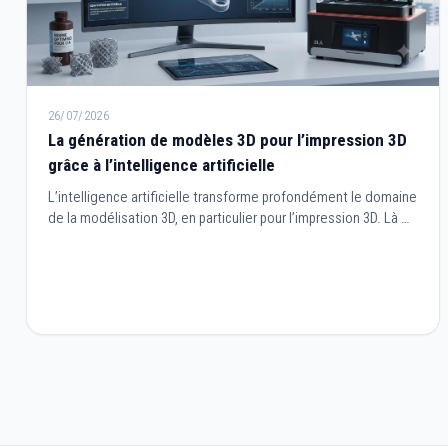
26/07/2026
La génération de modèles 3D pour l’impression 3D
grâce à l’intelligence artificielle
L’intelligence artificielle transforme profondément le domaine
de la modélisation 3D, en particulier pour l’impression 3D. Là où
la création de modèles nécessitait autrefois des
compétences techniques avancées et de longues heures de
travail, l’IA permet aujourd’hui de générer, optimiser et adapter
des objets en quelques clics.