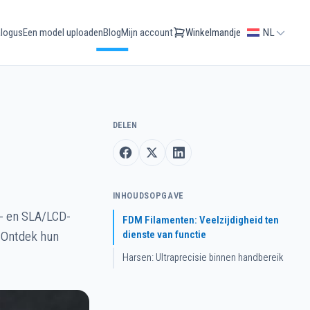
logus
Een model uploaden
Blog
Mijn account
Winkelmandje
NL
DELEN
INHOUDSOPGAVE
M- en SLA/LCD-
FDM Filamenten: Veelzijdigheid ten
dienste van functie
. Ontdek hun
Harsen: Ultraprecisie binnen handbereik