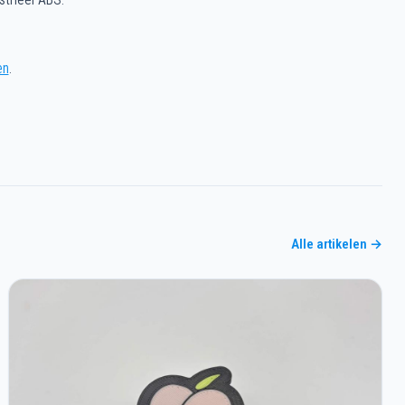
en
.
Alle artikelen →