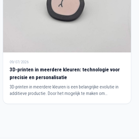
09/07/2026
3D-printen in meerdere kleuren: technologie voor
precisie en personalisatie
3D-printen in meerdere kleuren is een belangrijke evolutie in
additieve productie. Door het mogelijk te maken om
onderdelen met meerdere kleuren te produceren tijdens
dezelfde printcyclus, vereenvoudigt het productieprocessen
en verbetert het eindresultaat. Deze technologie voldoet
zowel aan de behoeften van industrieel prototypen als aan die
van design, architectuur of de productie van
gepersonaliseerde objecten.