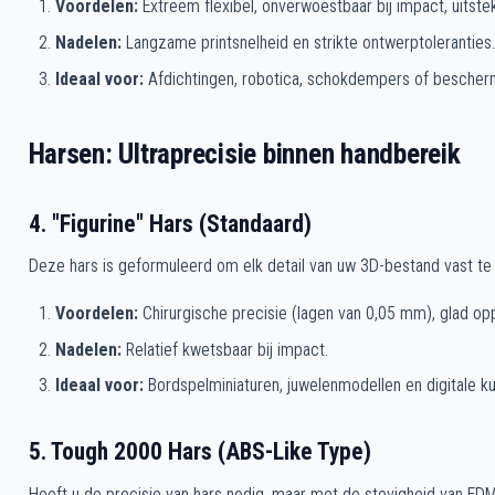
Voordelen:
Extreem flexibel, onverwoestbaar bij impact, uitstek
Nadelen:
Langzame printsnelheid en strikte ontwerptoleranties.
Ideaal voor:
Afdichtingen, robotica, schokdempers of besche
Harsen: Ultraprecisie binnen handbereik
4. "Figurine" Hars (Standaard)
Deze hars is geformuleerd om elk detail van uw 3D-bestand vast te
Voordelen:
Chirurgische precisie (lagen van 0,05 mm), glad opp
Nadelen:
Relatief kwetsbaar bij impact.
Ideaal voor:
Bordspelminiaturen, juwelenmodellen en digitale ku
5. Tough 2000 Hars (ABS-Like Type)
Heeft u de precisie van hars nodig, maar met de stevigheid van FD