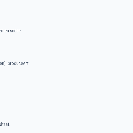
en en snelle
en), produceert
ltaat.