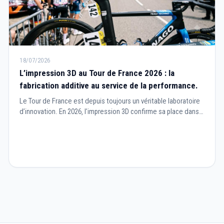
18/07/2026
L’impression 3D au Tour de France 2026 : la
fabrication additive au service de la performance.
Le Tour de France est depuis toujours un véritable laboratoire
d’innovation. En 2026, l’impression 3D confirme sa place dans
le cyclisme professionnel en devenant un outil essentiel pour
concevoir des équipements plus performants, plus légers et
parfaitement adaptés aux besoins des coureurs.