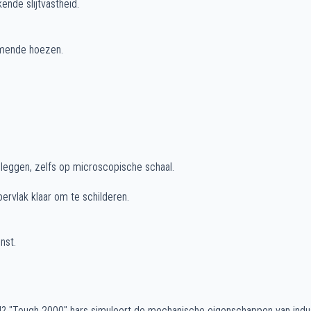
ende slijtvastheid.
rmende hoezen.
 leggen, zelfs op microscopische schaal.
ervlak klaar om te schilderen.
nst.
M? "Tough 2000" hars simuleert de mechanische eigenschappen van indus