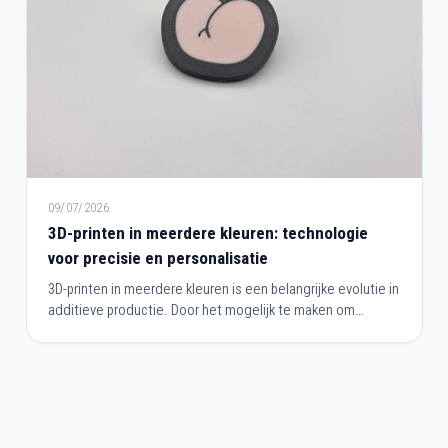
09/07/2026
3D-printen in meerdere kleuren: technologie
voor precisie en personalisatie
3D-printen in meerdere kleuren is een belangrijke evolutie in
additieve productie. Door het mogelijk te maken om
onderdelen met meerdere kleuren te produceren tijdens
dezelfde printcyclus, vereenvoudigt het
productieprocessen en verbetert het eindresultaat. Deze
technologie voldoet zowel aan de behoeften van
industrieel prototypen als aan die van design, architectuur
of de productie van gepersonaliseerde objecten.